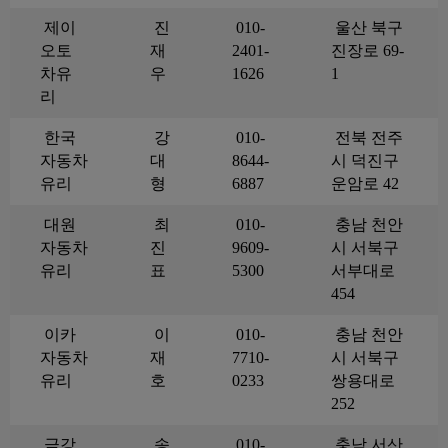
제이
진
010-
울산 북구
오토
재
2401-
진장로 69-
차유
우
1626
1
리
한국
강
010-
전북 전주
자동차
대
8644-
시 덕진구
유리
형
6887
운암로 42
대원
최
010-
충남 천안
자동차
진
9609-
시 서북구
유리
표
5300
서부대로
454
이카
이
010-
충남 천안
자동차
재
7710-
시 서북구
유리
호
0233
쌍용대로
252
금강
송
010-
충남 서산