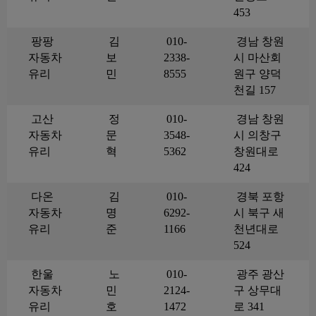
453
팡팡
김
010-
경남 창원
자동차
보
2338-
시 마산회
유리
민
8555
원구 양덕
천길 157
고산
정
010-
경남 창원
자동차
문
3548-
시 의창구
유리
혁
5362
창원대로
424
다온
김
010-
경북 포항
자동차
명
6292-
시 북구 새
유리
준
1166
천년대로
524
한울
노
010-
광주 광산
자동차
민
2124-
구 상무대
유리
호
1472
로 341