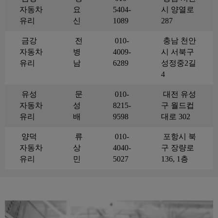
자동차
요
5404-
시 양열로
유리
신
1089
287
금강
전
010-
충남 천안
자동차
병
4009-
시 서북구
유리
남
6289
성정중2길
4
유성
문
010-
대전 유성
자동차
성
8215-
구 월드컵
유리
배
9598
대로 302
양덕
류
010-
포항시 북
자동차
상
4040-
구 장량로
유리
민
5027
136, 1층