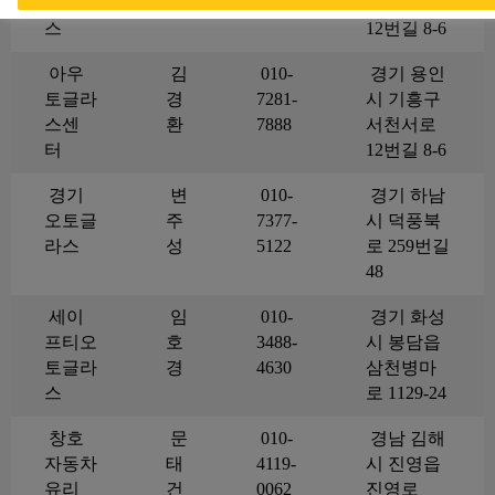
글라
일
5805
서천서로
스
12번길 8-6
아우
김
010-
경기 용인
토글라
경
7281-
시 기흥구
스센
환
7888
서천서로
터
12번길 8-6
경기
변
010-
경기 하남
오토글
주
7377-
시 덕풍북
라스
성
5122
로 259번길
48
세이
임
010-
경기 화성
프티오
호
3488-
시 봉담읍
토글라
경
4630
삼천병마
스
로 1129-24
창호
문
010-
경남 김해
자동차
태
4119-
시 진영읍
유리
건
0062
진영로