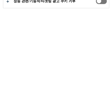
성능 관련/기능적/타겟팅 광고 쿠키 거부
건설부문
실란트 & 접착제
A whole world in 300㎖
건설 현장에서 구조적 및 비 구조적 접착을 위한 건축
용 접착제의 사용은 새로운 재료, 새로운 건축 방법 및
시공 시간 절약을 위해 더욱 중요해지고 있습니다. 씨
카의 씰링 & 본딩 시스템은 목재, 석고 또는 단열 보드
의 단순한 결합에서부터 건물의 외부 결합 및 구조적
강화에 이르기까지 다양합니다.
단순한 결합부터 건물의 구조적 결합까지 작은
300ML 속 씨카 씰란트 시스템이 모두 구현해
냅니다.