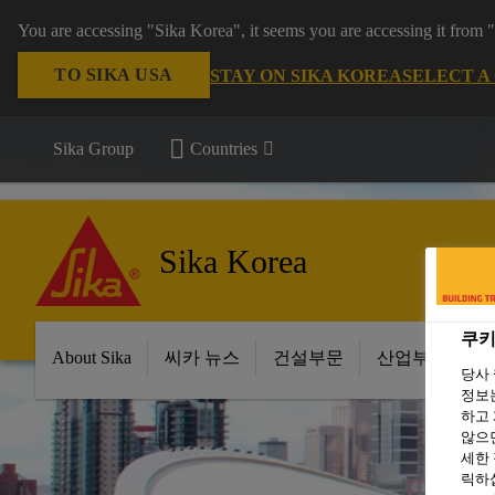
You are accessing "Sika Korea", it seems you are accessing it from
TO SIKA USA
STAY ON SIKA KOREA
SELECT A
Sika Group
Countries
Sika Korea
쿠키
About Sika
씨카 뉴스
건설부문
산업부문
당사
정보는
하고 
않으면
세한
릭하십