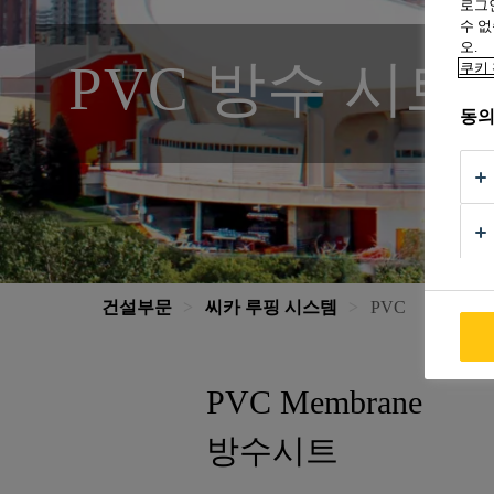
로그인
수 없
오.
PVC 방수 시트
쿠키 
동의
건설부문
씨카 루핑 시스템
PVC
PVC Membrane
방수시트