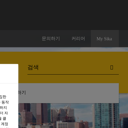
문의하기
커리어
My Sika
구독하기
수집한
 동작
용하지
더 자
을 클
 계정