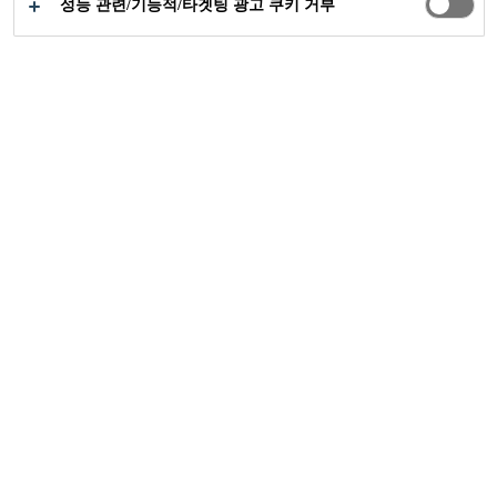
성능 관련/기능적/타겟팅 광고 쿠키 거부
제품별 대리점 찾기
자료 다운로드