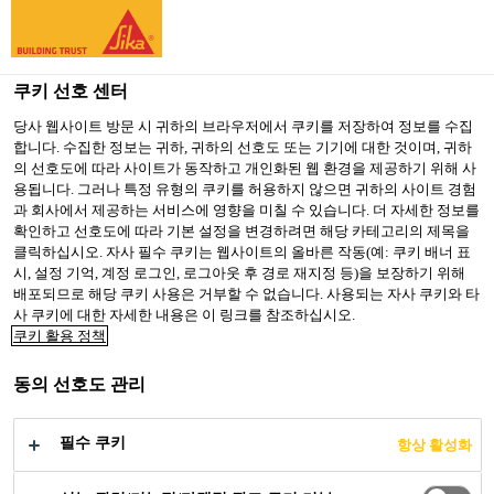
You are accessing "Sika Korea", it seems you are accessing it
from "미국". We have a dedicated website for your country.
쿠키 선호 센터
TO SIKA
STAY ON SIKA
SELECT A
USA
KOREA
COUNTRY
당사 웹사이트 방문 시 귀하의 브라우저에서 쿠키를 저장하여 정보를 수집
합니다. 수집한 정보는 귀하, 귀하의 선호도 또는 기기에 대한 것이며, 귀하
의 선호도에 따라 사이트가 동작하고 개인화된 웹 환경을 제공하기 위해 사
용됩니다. 그러나 특정 유형의 쿠키를 허용하지 않으면 귀하의 사이트 경험
Sika Korea
과 회사에서 제공하는 서비스에 영향을 미칠 수 있습니다. 더 자세한 정보를
확인하고 선호도에 따라 기본 설정을 변경하려면 해당 카테고리의 제목을
클릭하십시오. 자사 필수 쿠키는 웹사이트의 올바른 작동(예: 쿠키 배너 표
시, 설정 기억, 계정 로그인, 로그아웃 후 경로 재지정 등)을 보장하기 위해
배포되므로 해당 쿠키 사용은 거부할 수 없습니다. 사용되는 자사 쿠키와 타
사 쿠키에 대한 자세한 내용은 이 링크를 참조하십시오.
자그레브 국제 공
쿠키 활용 정책
동의 선호도 관리
항
필수 쿠키
항상 활성화