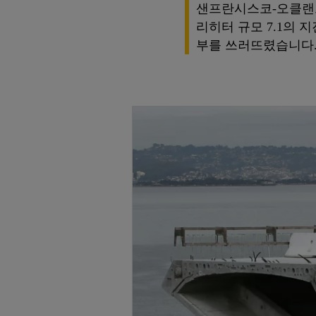
샌프란시스코-오클랜드 
리히터 규모 7.1의 
부를 쓰러뜨렸습니다