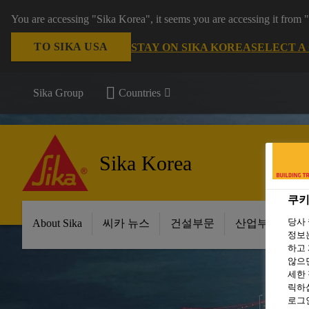
You are accessing "Sika Korea", it seems you are accessing it from
TO SIKA USA
STAY ON SIKA KOREA
SELECT A
Sika Group
Countries
Sika Korea
쿠키
당사
About Sika
씨카 뉴스
건설부문
산업부문
정보는
하고 
않으면
세한
릭하십
로그인