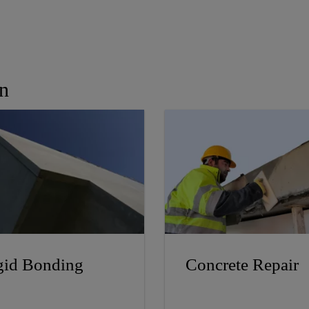
In
gid Bonding
Concrete Repair