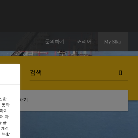
문의하기
커리어
My Sika
수집한
구독하기
 동작
용하지
더 자
을 클
 계정
 거부할