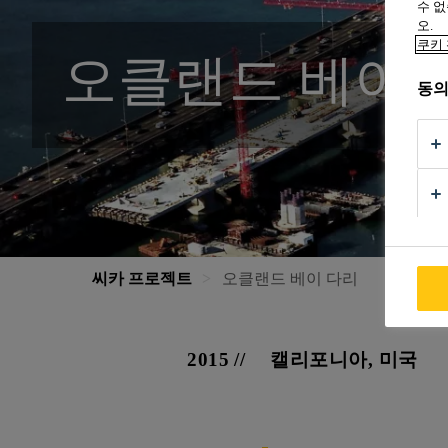
수 없
오.
쿠키 
오클랜드 베이 
동의
씨카 프로젝트
오클랜드 베이 다리
2015
캘리포니아, 미국