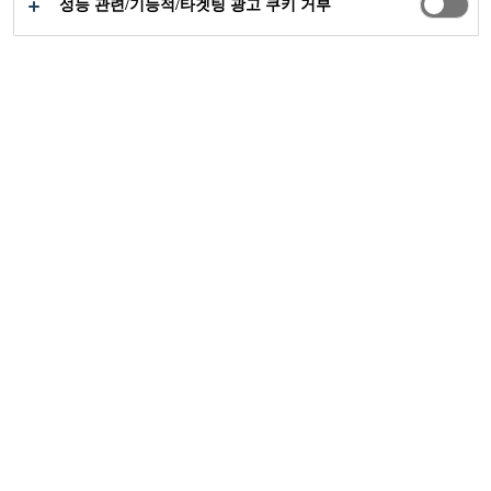
성능 관련/기능적/타겟팅 광고 쿠키 거부
씨카 프로젝트
루데케 댐 건설
2014
음비 사나, 남아프리카
대량 급수 계획의 이 댐은 길이가 240m이
고 높이가 거의 40m에 달하며 266,000명으
로 구성된 주변 지역사회에 필요한 물 공급
을 제공할 것입니다.