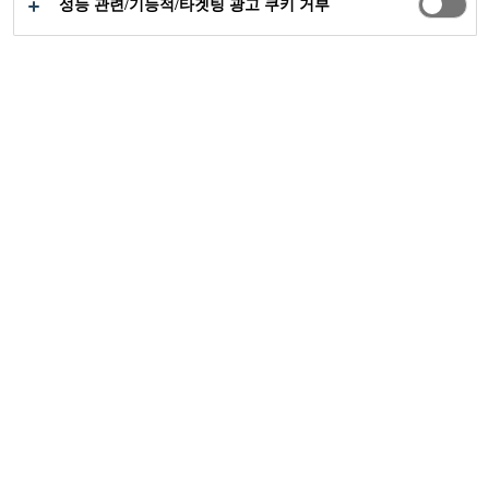
성능 관련/기능적/타겟팅 광고 쿠키 거부
씨카 프로젝트
에스코발 광산
2017
산 라파엘 라스 플로레스, 과테말라
El Escobal Mine은 세계에서 가장 크고 가
장 현대적인 은 광산 중 하나입니다. 이 프
로젝트는 과테말라시에서 남동쪽으로 약
40km 떨어진 산타 로사 부서의 산 라파엘
라스 플로레스마을에서 가깝습니다. 2010
년 이후 에스코발의 광물 자원이 크게 증가
했으며 2014년에 톤당 330그램 이상의 등
급의 금과 납, 아연과 같은 흥미로운 부산
물이 3,600만 톤이 넘는 광물 기지가 가동