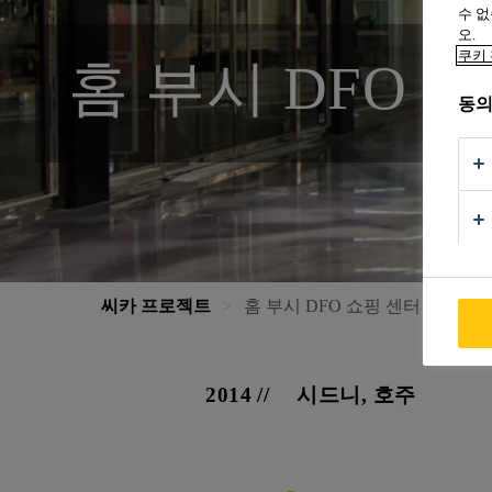
수 없
오.
쿠키 
홈 부시 DFO 
동의
씨카 프로젝트
홈 부시 DFO 쇼핑 센터
2014
시드니, 호주