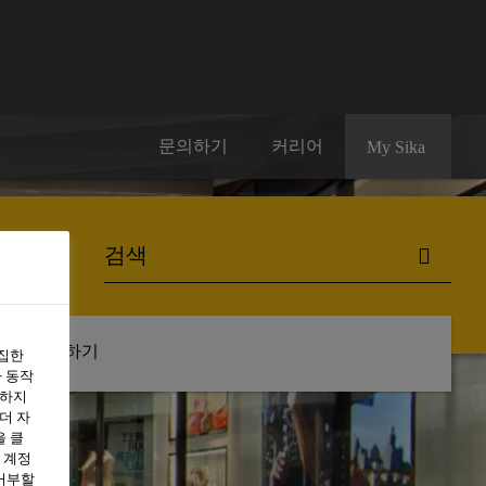
문의하기
커리어
My Sika
구독하기
수집한
 동작
용하지
더 자
을 클
 계정
 거부할