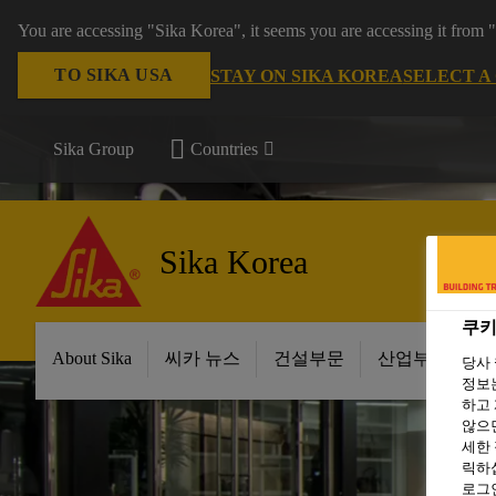
You are accessing "Sika Korea", it seems you are accessing it from
TO SIKA USA
STAY ON SIKA KOREA
SELECT A
Sika Group
Countries
Sika Korea
쿠키
About Sika
씨카 뉴스
건설부문
산업부문
당사
정보는
하고 
않으면
세한
릭하십
로그인