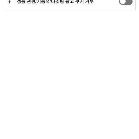
성능 관련/기능적/타겟팅 광고 쿠키 거부
씨카 프로젝트
AZ Groeninge Hospital
2015
코트리히크, 벨기에
아즈 그로닝 병원은 벨기에에서 가장 오래
된 병원 중 하나입니다. 코트리지크시의
Flemish KU Leuven Hospital와 제휴한 대형
교육 병원입니다. 씨카는 새로운 건물과 기
존 건물의 개조를 위해 2015년에 이음새 없
는 고품질 바닥재 솔루션을 공급했습니다.