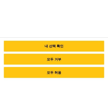
안성공장/본사 : (17599) 경기도 안성시 미양
면 안성맞춤대로 724
대표번호 (서울사무소) TEL: 02-6912-1500
이
메일 문의
내 선택 확인
모두 거부
모두 허용