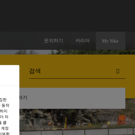
문의하기
커리어
My Sika
구독하기
수집한
 동작
용하지
더 자
을 클
 계정
 거부할