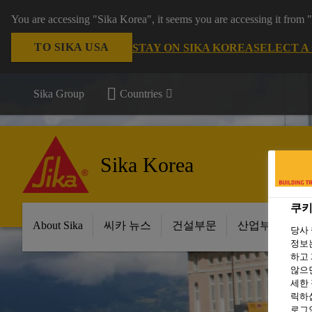
You are accessing "Sika Korea", it seems you are accessing it from
TO SIKA USA
STAY ON SIKA KOREA
SELECT A
Sika Group
Countries
Sika Korea
쿠키
About Sika
씨카 뉴스
건설부문
산업부문
당사
정보는
하고 
않으면
세한
릭하십
로그인