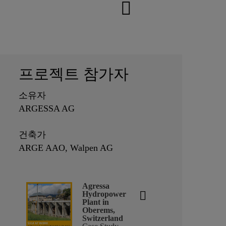
프로젝트 참가자
소유자
ARGESSA AG
건축가
ARGE AAO, Walpen AG
Agressa
Hydropower
Plant in
Oberems,
Switzerland