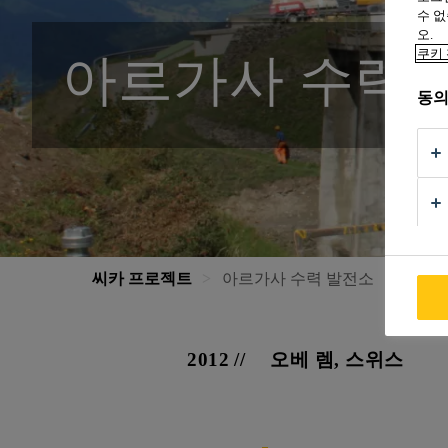
수 없
오.
쿠키 
아르가사 수력 
동의
씨카 프로젝트
아르가사 수력 발전소
2012
오베 렘, 스위스