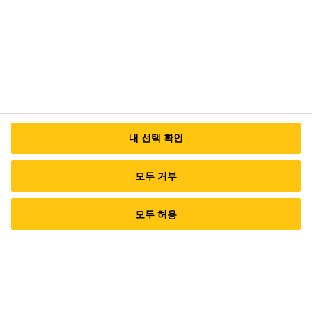
면 안성맞춤대로 724
대표번호 (서울사무소) TEL: 02-6912-1500
이
메일 문의
내 선택 확인
모두 거부
모두 허용