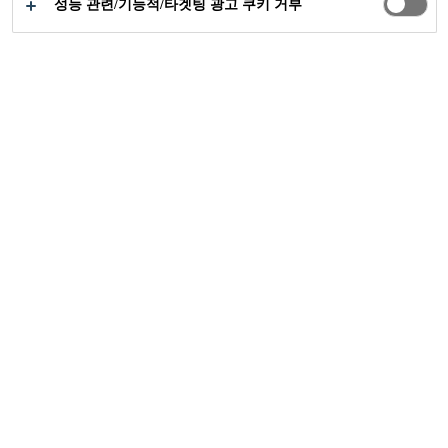
성능 관련/기능적/타겟팅 광고 쿠키 거부
씨카 프로젝트
파리 매거진 사무시설
2011
파리, 프랑스
3,800m² 면적의 L' Etudiant 잡지 본사는
2010년에 설립되어 2011년에 개보수하여
약 56개의 회사를 수용 할 수 있는 새로운
비즈니스 시설을 설립했습니다.