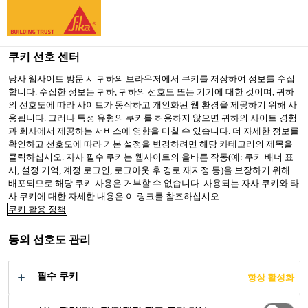
You are accessing "Sika Korea", it seems you are accessing it
from "미국". We have a dedicated website for your country.
쿠키 선호 센터
TO SIKA
STAY ON SIKA
SELECT A
USA
KOREA
COUNTRY
당사 웹사이트 방문 시 귀하의 브라우저에서 쿠키를 저장하여 정보를 수집
합니다. 수집한 정보는 귀하, 귀하의 선호도 또는 기기에 대한 것이며, 귀하
의 선호도에 따라 사이트가 동작하고 개인화된 웹 환경을 제공하기 위해 사
용됩니다. 그러나 특정 유형의 쿠키를 허용하지 않으면 귀하의 사이트 경험
Sika Korea
과 회사에서 제공하는 서비스에 영향을 미칠 수 있습니다. 더 자세한 정보를
확인하고 선호도에 따라 기본 설정을 변경하려면 해당 카테고리의 제목을
클릭하십시오. 자사 필수 쿠키는 웹사이트의 올바른 작동(예: 쿠키 배너 표
시, 설정 기억, 계정 로그인, 로그아웃 후 경로 재지정 등)을 보장하기 위해
배포되므로 해당 쿠키 사용은 거부할 수 없습니다. 사용되는 자사 쿠키와 타
SIKAGARD-550W
사 쿠키에 대한 자세한 내용은 이 링크를 참조하십시오.
쿠키 활용 정책
ELASTIC 머니투데
동의 선호도 관리
이 기사
필수 쿠키
항상 활성화