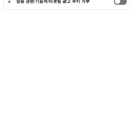
성능 관련/기능적/타겟팅 광고 쿠키 거부
News
...
Sikagard-550W Elastic 머니투데이 기사
24/02/2020
고속도로 중앙 분리대의 보수 절감의 좋은
예로 Sikagard-550W Elastic 제품이 머니투
데이에 소개되었습니다. 대형 토목 공사인
교량 유지 보수 공사의 천문학적 비용과 시
간 및 인력을 Sikagard-550W Elastic 제품으
로 절감할 수 있다고 소개되었습니다.