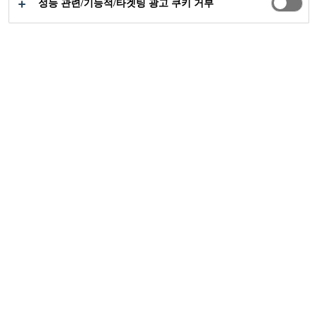
성능 관련/기능적/타겟팅 광고 쿠키 거부
공업부문
...
Faist chemtec은 이제 씨카 회사입니다.
21/04/2019
우리는 함께 사운드 솔루션의 새로운 강국
을 제시합니다.
Get in touch