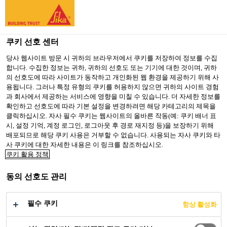
You are accessing "Sika Korea", it seems you are accessing it
from "미국". We have a dedicated website for your country.
쿠키 선호 센터
TO SIKA
STAY ON SIKA
SELECT A
USA
KOREA
COUNTRY
당사 웹사이트 방문 시 귀하의 브라우저에서 쿠키를 저장하여 정보를 수집
합니다. 수집한 정보는 귀하, 귀하의 선호도 또는 기기에 대한 것이며, 귀하
의 선호도에 따라 사이트가 동작하고 개인화된 웹 환경을 제공하기 위해 사
용됩니다. 그러나 특정 유형의 쿠키를 허용하지 않으면 귀하의 사이트 경험
Sika Korea
과 회사에서 제공하는 서비스에 영향을 미칠 수 있습니다. 더 자세한 정보를
확인하고 선호도에 따라 기본 설정을 변경하려면 해당 카테고리의 제목을
클릭하십시오. 자사 필수 쿠키는 웹사이트의 올바른 작동(예: 쿠키 배너 표
시, 설정 기억, 계정 로그인, 로그아웃 후 경로 재지정 등)을 보장하기 위해
배포되므로 해당 쿠키 사용은 거부할 수 없습니다. 사용되는 자사 쿠키와 타
FAIST CHEMTEC은
사 쿠키에 대한 자세한 내용은 이 링크를 참조하십시오.
쿠키 활용 정책
이제 씨카 회사입니
동의 선호도 관리
다.
필수 쿠키
항상 활성화