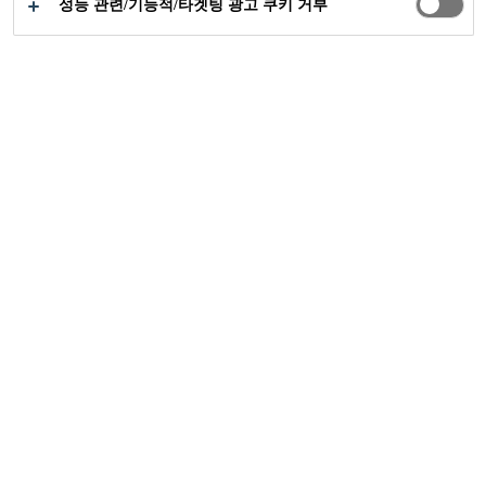
성능 관련/기능적/타겟팅 광고 쿠키 거부
공업부문
이벤트
Smm
08/09/2020 - 11/09/2020
HAMBURG, GERMANY
해양 산업을 위한 세계 #1 행사
Get in touch