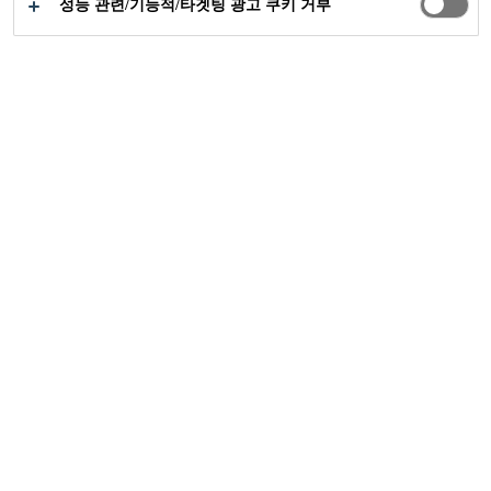
성능 관련/기능적/타겟팅 광고 쿠키 거부
공업부문
빌딩 구조용
바닥 부품
목재 바닥 요소, PVC 바닥 또는 자체 접착
코팅 요소의 단단한 라미네이션 등 모든 유
형의 바닥에 최적의 솔루션이 씨카에 있습
니다.
모든 유형의 바닥을 위한
솔루션
SikaMelt® 접착제는 목재 바닥뿐만 아니라 부드러운
바닥을 위한 다양한 솔루션을 제공합니다. 엔지니어링