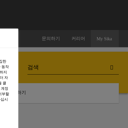
문의하기
커리어
My Sika
수집한
 동작
용하지
더 자
을 클
 계정
구독하기
 거부할
하십시