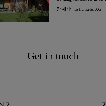
창 제작
: 1a hunkeler AG
Get in touch
 찾기