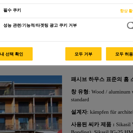
필수 쿠키
항상 
성능 관련/기능적/타겟팅 광고 쿠키 거부
내 선택 확인
모두 거부
모두 허
패시브 하우스 표준의 홈 
창 유형
: Wood / aluminum w
standard
설계자
: kämpfen für archite
사용된 씨카 제품 :
Sikasil
Bonding), Sikasil IG-25 HM 