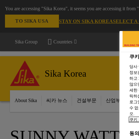
You are accessing "Sika Korea", it seems you are accessing it from
TO SIKA USA
STAY ON SIKA KOREA
SELECT A
Sika Group
Countries
쿠키
당사
Sika Korea
정보는
하고 
않으면
세한
릭하십
About Sika
씨카 뉴스
건설부문
산업부문
로그인
수 없
오.
쿠키 
SUNNY WATT
동의