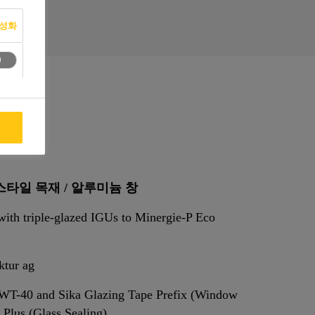
활성화
용
스타일 목재 / 알루미늄 창
ith triple-glazed IGUs to Minergie-P Eco
ktur ag
 WT-40 and Sika Glazing Tape Prefix (Window
Plus (Glass Sealing)