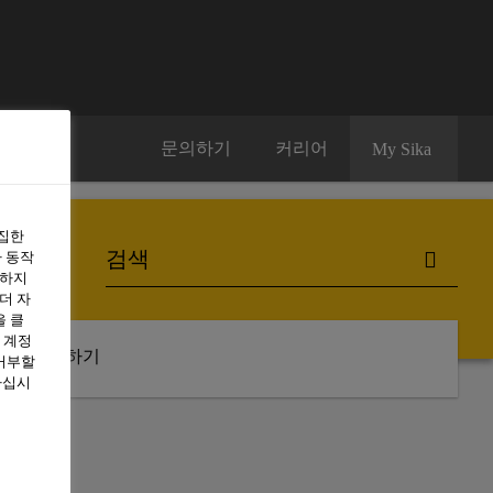
문의하기
커리어
My Sika
수집한
 동작
용하지
더 자
을 클
 계정
구독하기
 거부할
하십시