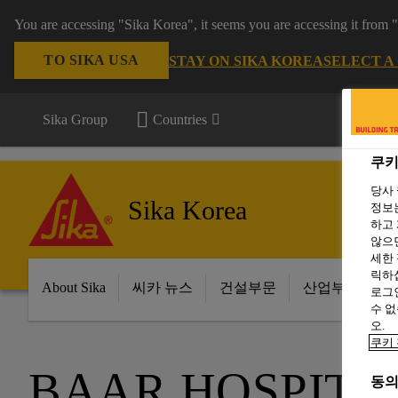
You are accessing "Sika Korea", it seems you are accessing it from
TO SIKA USA
STAY ON SIKA KOREA
SELECT A
Sika Group
Countries
쿠키
당사
Sika Korea
정보는
하고 
않으면
세한
릭하십
About Sika
씨카 뉴스
건설부문
산업부문
로그인
수 없
오.
쿠키 
BAAR HOSPITA
동의