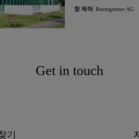
창 제작
: Baumgartner AG
Get in touch
 찾기