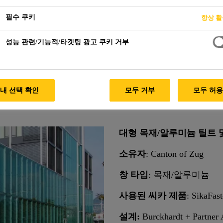
필수 쿠키
항상 
성능 관련/기능적/타겟팅 광고 쿠키 거부
l
LAND
내 선택 확인
모두 거부
모두 허
대형 목재/알루미늄 틸트 
소유자
: Canton of Zug
창 타입
: 목재/알루미늄
사용된 씨카 제품
: SikaFas
설계:
Burckhardt + Partner