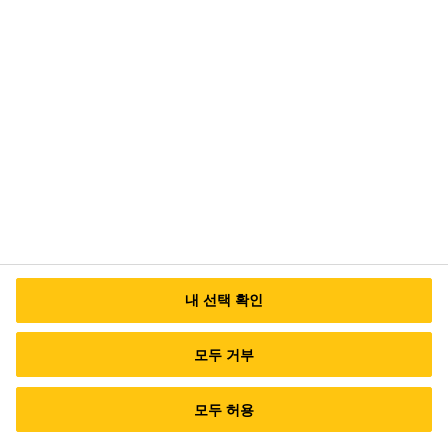
안성공장/본사 : (17599) 경기도 안성시 미양
면 안성맞춤대로 724
대표번호 (서울사무소) TEL: 02-6912-1500
이
메일 문의
내 선택 확인
모두 거부
모두 허용