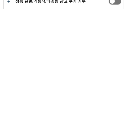
성능 관련/기능적/타겟팅 광고 쿠키 거부
공업부문
...
The Landmark, 22 Marsh Wall
2009
LONDON, UNITED KINGDOM