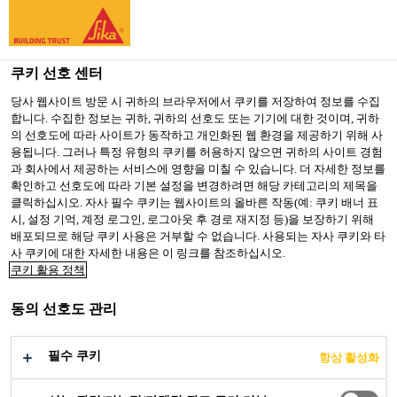
You are accessing "Sika Korea", it seems you are accessing it
from "미국". We have a dedicated website for your country.
쿠키 선호 센터
TO SIKA
STAY ON SIKA
SELECT A
USA
KOREA
COUNTRY
당사 웹사이트 방문 시 귀하의 브라우저에서 쿠키를 저장하여 정보를 수집
합니다. 수집한 정보는 귀하, 귀하의 선호도 또는 기기에 대한 것이며, 귀하
의 선호도에 따라 사이트가 동작하고 개인화된 웹 환경을 제공하기 위해 사
용됩니다. 그러나 특정 유형의 쿠키를 허용하지 않으면 귀하의 사이트 경험
Sika Korea
과 회사에서 제공하는 서비스에 영향을 미칠 수 있습니다. 더 자세한 정보를
확인하고 선호도에 따라 기본 설정을 변경하려면 해당 카테고리의 제목을
클릭하십시오. 자사 필수 쿠키는 웹사이트의 올바른 작동(예: 쿠키 배너 표
시, 설정 기억, 계정 로그인, 로그아웃 후 경로 재지정 등)을 보장하기 위해
배포되므로 해당 쿠키 사용은 거부할 수 없습니다. 사용되는 자사 쿠키와 타
THE LANDMARK,
사 쿠키에 대한 자세한 내용은 이 링크를 참조하십시오.
쿠키 활용 정책
22 MARSH WALL
동의 선호도 관리
필수 쿠키
항상 활성화