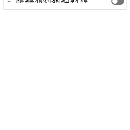
성능 관련/기능적/타겟팅 광고 쿠키 거부
공업부문
빌딩 구조용
파사드
Jinghang Plaza
2015
TONGZHOU DISTRIC, BEIJING, CHINA