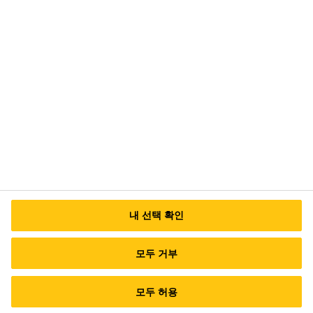
안성공장/본사 : (17599) 경기도 안성시 미양
면 안성맞춤대로 724
대표번호 (서울사무소) TEL: 02-6912-1500
이
메일 문의
내 선택 확인
모두 거부
모두 허용