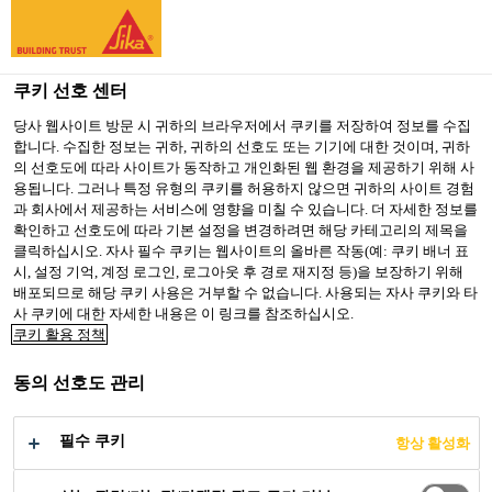
You are accessing "Sika Korea", it seems you are accessing it
from "미국". We have a dedicated website for your country.
쿠키 선호 센터
TO SIKA
STAY ON SIKA
SELECT A
USA
KOREA
COUNTRY
당사 웹사이트 방문 시 귀하의 브라우저에서 쿠키를 저장하여 정보를 수집
합니다. 수집한 정보는 귀하, 귀하의 선호도 또는 기기에 대한 것이며, 귀하
의 선호도에 따라 사이트가 동작하고 개인화된 웹 환경을 제공하기 위해 사
용됩니다. 그러나 특정 유형의 쿠키를 허용하지 않으면 귀하의 사이트 경험
Sika Korea
과 회사에서 제공하는 서비스에 영향을 미칠 수 있습니다. 더 자세한 정보를
확인하고 선호도에 따라 기본 설정을 변경하려면 해당 카테고리의 제목을
클릭하십시오. 자사 필수 쿠키는 웹사이트의 올바른 작동(예: 쿠키 배너 표
시, 설정 기억, 계정 로그인, 로그아웃 후 경로 재지정 등)을 보장하기 위해
배포되므로 해당 쿠키 사용은 거부할 수 없습니다. 사용되는 자사 쿠키와 타
ILHAM BARU
사 쿠키에 대한 자세한 내용은 이 링크를 참조하십시오.
쿠키 활용 정책
TOWER
동의 선호도 관리
필수 쿠키
항상 활성화