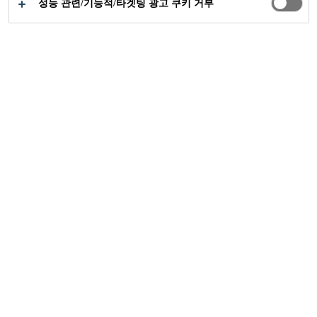
성능 관련/기능적/타겟팅 광고 쿠키 거부
공업부문
빌딩 구조용
파사드
Ilham Baru Tower
2015
JALAN BINJAI, KUALA LUMPUR,
MALAYSIA