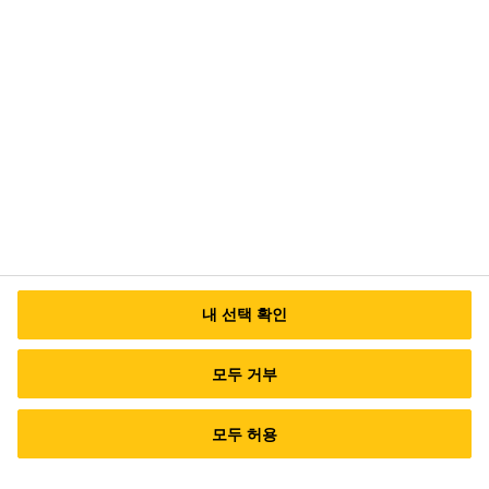
안성공장/본사 : (17599) 경기도 안성시 미양
면 안성맞춤대로 724
대표번호 (서울사무소) TEL: 02-6912-1500
이
메일 문의
내 선택 확인
모두 거부
모두 허용