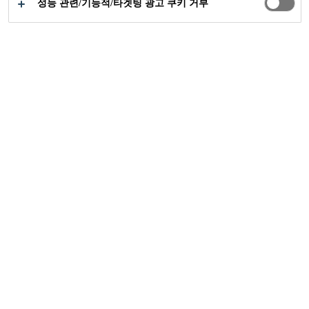
성능 관련/기능적/타겟팅 광고 쿠키 거부
공업부문
빌딩 구조용
파사드
20 Gresham Street
2008
LONDON, UNITED KINGDOM