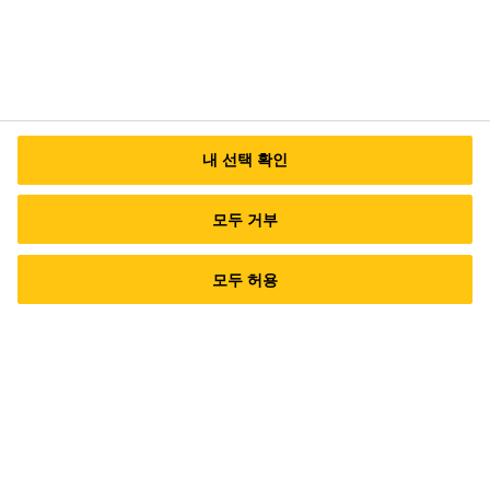
내 선택 확인
모두 거부
모두 허용
Imprint
Legal Notice
Website Privacy Notice
Cookie Preference Center