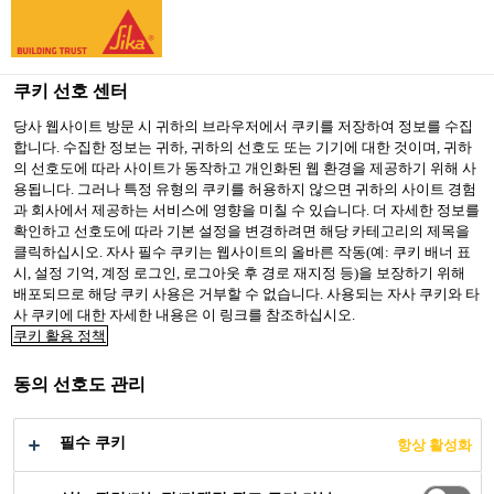
You are accessing "Sika Korea", it seems you are accessing it
from "미국". We have a dedicated website for your country.
쿠키 선호 센터
TO SIKA
STAY ON SIKA
SELECT A
USA
KOREA
COUNTRY
당사 웹사이트 방문 시 귀하의 브라우저에서 쿠키를 저장하여 정보를 수집
합니다. 수집한 정보는 귀하, 귀하의 선호도 또는 기기에 대한 것이며, 귀하
의 선호도에 따라 사이트가 동작하고 개인화된 웹 환경을 제공하기 위해 사
용됩니다. 그러나 특정 유형의 쿠키를 허용하지 않으면 귀하의 사이트 경험
Sika Korea
과 회사에서 제공하는 서비스에 영향을 미칠 수 있습니다. 더 자세한 정보를
확인하고 선호도에 따라 기본 설정을 변경하려면 해당 카테고리의 제목을
클릭하십시오. 자사 필수 쿠키는 웹사이트의 올바른 작동(예: 쿠키 배너 표
시, 설정 기억, 계정 로그인, 로그아웃 후 경로 재지정 등)을 보장하기 위해
배포되므로 해당 쿠키 사용은 거부할 수 없습니다. 사용되는 자사 쿠키와 타
20 GRESHAM
사 쿠키에 대한 자세한 내용은 이 링크를 참조하십시오.
쿠키 활용 정책
STREET
동의 선호도 관리
필수 쿠키
항상 활성화