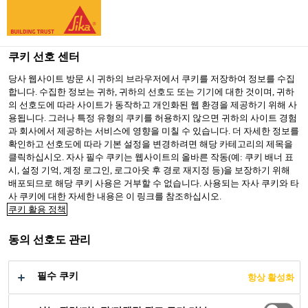
You are accessing "Sika Korea", it seems you are accessing it
from "미국". We have a dedicated website for your country.
쿠키 선호 센터
TO SIKA
STAY ON SIKA
SELECT A
USA
KOREA
COUNTRY
당사 웹사이트 방문 시 귀하의 브라우저에서 쿠키를 저장하여 정보를 수집
합니다. 수집한 정보는 귀하, 귀하의 선호도 또는 기기에 대한 것이며, 귀하
의 선호도에 따라 사이트가 동작하고 개인화된 웹 환경을 제공하기 위해 사
용됩니다. 그러나 특정 유형의 쿠키를 허용하지 않으면 귀하의 사이트 경험
Sika Korea
과 회사에서 제공하는 서비스에 영향을 미칠 수 있습니다. 더 자세한 정보를
확인하고 선호도에 따라 기본 설정을 변경하려면 해당 카테고리의 제목을
클릭하십시오. 자사 필수 쿠키는 웹사이트의 올바른 작동(예: 쿠키 배너 표
시, 설정 기억, 계정 로그인, 로그아웃 후 경로 재지정 등)을 보장하기 위해
배포되므로 해당 쿠키 사용은 거부할 수 없습니다. 사용되는 자사 쿠키와 타
EMPIRE STATE
사 쿠키에 대한 자세한 내용은 이 링크를 참조하십시오.
쿠키 활용 정책
BUILDING
동의 선호도 관리
필수 쿠키
항상 활성화