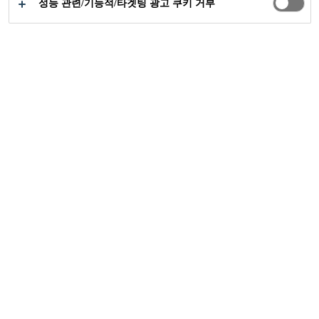
성능 관련/기능적/타겟팅 광고 쿠키 거부
공업부문
...
Empire State Building
2010
NEW YORK, USA