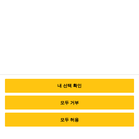
안성공장/본사 : (17599) 경기도 안성시 미양
면 안성맞춤대로 724
대표번호 (서울사무소) TEL: 02-6912-1500
이
메일 문의
내 선택 확인
모두 거부
모두 허용