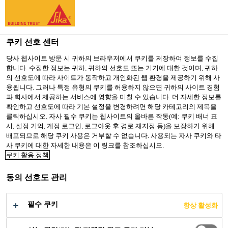
You are accessing "Sika Korea", it seems you are accessing it
from "미국". We have a dedicated website for your country.
쿠키 선호 센터
TO SIKA
STAY ON SIKA
SELECT A
USA
KOREA
COUNTRY
당사 웹사이트 방문 시 귀하의 브라우저에서 쿠키를 저장하여 정보를 수집
합니다. 수집한 정보는 귀하, 귀하의 선호도 또는 기기에 대한 것이며, 귀하
의 선호도에 따라 사이트가 동작하고 개인화된 웹 환경을 제공하기 위해 사
용됩니다. 그러나 특정 유형의 쿠키를 허용하지 않으면 귀하의 사이트 경험
Sika Korea
과 회사에서 제공하는 서비스에 영향을 미칠 수 있습니다. 더 자세한 정보를
확인하고 선호도에 따라 기본 설정을 변경하려면 해당 카테고리의 제목을
클릭하십시오. 자사 필수 쿠키는 웹사이트의 올바른 작동(예: 쿠키 배너 표
시, 설정 기억, 계정 로그인, 로그아웃 후 경로 재지정 등)을 보장하기 위해
배포되므로 해당 쿠키 사용은 거부할 수 없습니다. 사용되는 자사 쿠키와 타
사 쿠키에 대한 자세한 내용은 이 링크를 참조하십시오.
해양 조선 산업을
쿠키 활용 정책
동의 선호도 관리
위한 수직부 방음
필수 쿠키
항상 활성화
솔루션