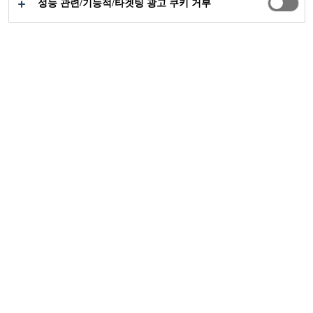
성능 관련/기능적/타겟팅 광고 쿠키 거부
공업부문
...
수직부 방음
선박에서 바람직하지 않은 소리 또는 소음
의 가장 많은 요인은 선박의 구조를 통하여
전달된 것입니다. 씨카에는 다양한 점 탄성
솔루션이 있어 구조 관련 소음에 상당한 감
쇠 효과가 있습니다.
Sikafloor® Marine 수직부 방음 솔루션