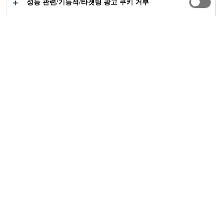
성능 관련/기능적/타겟팅 광고 쿠키 거부
공업부문
상용차
Transportation
씨카의
혁신적인 탄성 및 구조 접착 솔루션은
상용차 제조업체에게 조립 유연성, 차량 연료 효율
개선, 탑재량 개선 및 시각적 디자인을 제공합니다.
복합 재료와 플라스틱 재료의 통합에는 새로운 결합