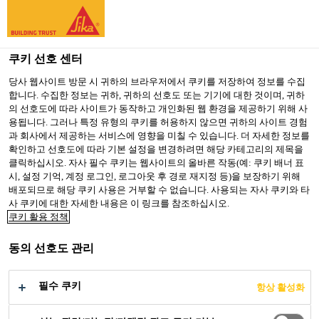
You are accessing "Sika Korea", it seems you are accessing it
from "미국". We have a dedicated website for your country.
쿠키 선호 센터
TO SIKA
STAY ON SIKA
SELECT A
USA
KOREA
COUNTRY
당사 웹사이트 방문 시 귀하의 브라우저에서 쿠키를 저장하여 정보를 수집
합니다. 수집한 정보는 귀하, 귀하의 선호도 또는 기기에 대한 것이며, 귀하
의 선호도에 따라 사이트가 동작하고 개인화된 웹 환경을 제공하기 위해 사
용됩니다. 그러나 특정 유형의 쿠키를 허용하지 않으면 귀하의 사이트 경험
Sika Korea
과 회사에서 제공하는 서비스에 영향을 미칠 수 있습니다. 더 자세한 정보를
확인하고 선호도에 따라 기본 설정을 변경하려면 해당 카테고리의 제목을
클릭하십시오. 자사 필수 쿠키는 웹사이트의 올바른 작동(예: 쿠키 배너 표
시, 설정 기억, 계정 로그인, 로그아웃 후 경로 재지정 등)을 보장하기 위해
배포되므로 해당 쿠키 사용은 거부할 수 없습니다. 사용되는 자사 쿠키와 타
씨카 탄성 및 구조용
사 쿠키에 대한 자세한 내용은 이 링크를 참조하십시오.
쿠키 활용 정책
접착제는 혁신적으
동의 선호도 관리
로 차량을 설계합니
필수 쿠키
항상 활성화
다.