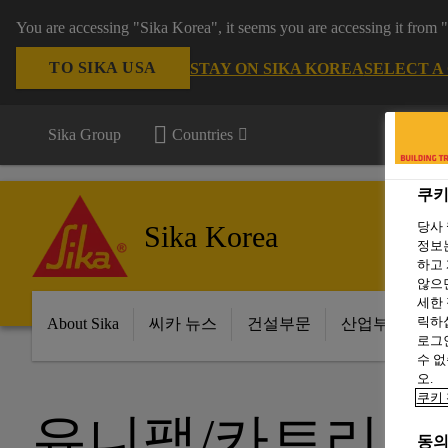
You are accessing "Sika Korea", it seems you are accessing it from
TO SIKA USA
STAY ON SIKA KOREA
SELECT A
Sika Group
Countries
쿠키
당사
Sika Korea
정보는
하고 
않으면
세한
릭하십
About Sika
씨카 뉴스
건설부문
산업부문
로그인
수 없
오.
쿠키 
유니팩/카트리지
동의