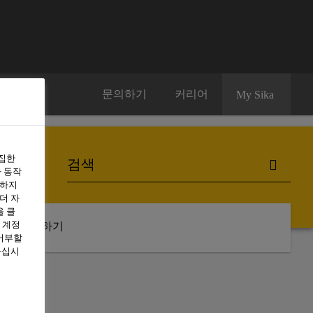
문의하기
커리어
My Sika
수집한
 동작
용하지
더 자
을 클
 계정
구독하기
 거부할
하십시