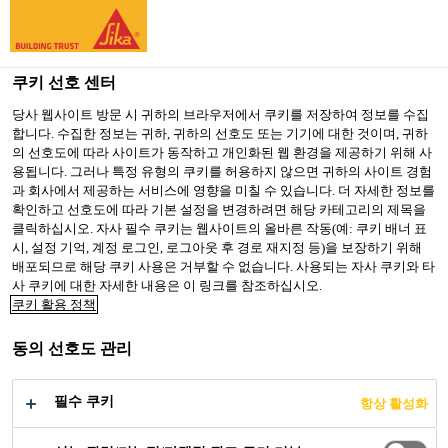
You are accessing "Sika Korea", it seems you are accessing it
from "미국". We have a dedicated website for your country.
쿠키 선호 센터
TO SIKA
STAY ON SIKA
SELECT A
공업부문
...
Sikaflex®-515
USA
KOREA
COUNTRY
당사 웹사이트 방문 시 귀하의 브라우저에서 쿠키를 저장하여 정보를 수집
합니다. 수집한 정보는 귀하, 귀하의 선호도 또는 기기에 대한 것이며, 귀하
의 선호도에 따라 사이트가 동작하고 개인화된 웹 환경을 제공하기 위해 사
용됩니다. 그러나 특정 유형의 쿠키를 허용하지 않으면 귀하의 사이트 경험
Sika Korea
과 회사에서 제공하는 서비스에 영향을 미칠 수 있습니다. 더 자세한 정보를
확인하고 선호도에 따라 기본 설정을 변경하려면 해당 카테고리의 제목을
Sikaflex®-515
클릭하십시오. 자사 필수 쿠키는 웹사이트의 올바른 작동(예: 쿠키 배너 표
시, 설정 기억, 계정 로그인, 로그아웃 후 경로 재지정 등)을 보장하기 위해
배포되므로 해당 쿠키 사용은 거부할 수 없습니다. 사용되는 자사 쿠키와 타
이소시아네이트가 없는 다목적 실란트
사 쿠키에 대한 자세한 내용은 이 링크를 참조하십시오.
쿠키 활용 정책
Sikaflex®-515는 대기중 습기와 반응하여 경화되
동의 선호도 관리
는 1액형 실란 터미네이티트 폴리머(STP)실란트
입니다.
필수 쿠키
항상 활성화
이 제품은 실내 및 실외 모든 곳에 사용이 가능한
더 알아보기 +
범용 실란트 입니다.