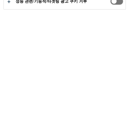
성능 관련/기능적/타겟팅 광고 쿠키 거부
빠른 지촉건조
특별한 전처리 없이도 다양한 피착제에 대한
우수한 접착성
탁월한 작업성