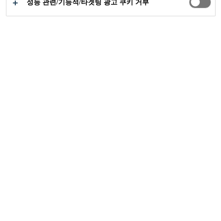
성능 관련/기능적/타겟팅 광고 쿠키 거부
Sika Korea
Lakhta Center
2019
ST .PETERSBURG, RUSSIA
설계자:
Gorproject