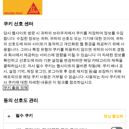
You are accessing "Sika Korea", it seems you are accessing it
from "미국". We have a dedicated website for your country.
쿠키 선호 센터
TO SIKA
STAY ON SIKA
SELECT A
건설부문
...
SikaCeram®-260 StarFlex
USA
KOREA
COUNTRY
당사 웹사이트 방문 시 귀하의 브라우저에서 쿠키를 저장하여 정보를 수집
합니다. 수집한 정보는 귀하, 귀하의 선호도 또는 기기에 대한 것이며, 귀하
의 선호도에 따라 사이트가 동작하고 개인화된 웹 환경을 제공하기 위해 사
용됩니다. 그러나 특정 유형의 쿠키를 허용하지 않으면 귀하의 사이트 경험
Sika Korea
과 회사에서 제공하는 서비스에 영향을 미칠 수 있습니다. 더 자세한 정보를
확인하고 선호도에 따라 기본 설정을 변경하려면 해당 카테고리의 제목을
SikaCeram®-260
클릭하십시오. 자사 필수 쿠키는 웹사이트의 올바른 작동(예: 쿠키 배너 표
시, 설정 기억, 계정 로그인, 로그아웃 후 경로 재지정 등)을 보장하기 위해
StarFlex
배포되므로 해당 쿠키 사용은 거부할 수 없습니다. 사용되는 자사 쿠키와 타
사 쿠키에 대한 자세한 내용은 이 링크를 참조하십시오.
쿠키 활용 정책
씨카세람-260 스타플렉스 / 저분진, 고탄
동의 선호도 관리
성, 경량 타입, 고접착력의 프리미엄 타일
접착제 (C2TES1 등급)
필수 쿠키
항상 활성화
씨카세람-260 스타플렉스는 시멘트계, 고탄성,