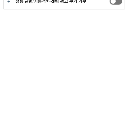
성능 관련/기능적/타겟팅 광고 쿠키 거부
저분진, 높은 시공면적의 성능을 지닌 프리미엄
타일 접착제로 일관성 있는 성능과 씨카의 기술
력인 경량 충전제로 얇은 두께에서부터 중간
더 알아보기 +
및 고두께까지 최대 25mm 두께로 시공이 가능하
며 일반적인 타일접착제보다 넓은 면적을 시공할
수 있는 최적화된 타일 접착제 입니다. 유럽의 EN
R2T Class (EN12004:2007) 인증
12004 규격에 따라 C2TES1 등급 충족
RG Class (EN 13888) 인증
CE Marking