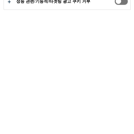
성능 관련/기능적/타겟팅 광고 쿠키 거부
태그
제품명
설명
데이터 없음
Get in touch
제품별 대리점 찾기